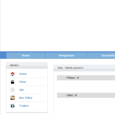
Home
Inregistrare
Autentifi
MENIU:
TAG : TRON LEGACY
Home
Filme : 0
Filme
Stiri
Stiri : 0
Box Office
Trailere