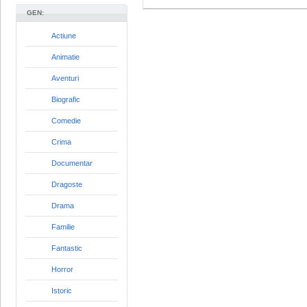
GEN:
Actiune
Animatie
Aventuri
Biografic
Comedie
Crima
Documentar
Dragoste
Drama
Familie
Fantastic
Horror
Istoric