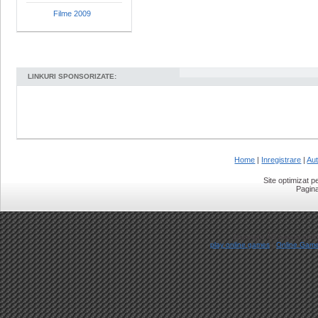
Filme 2009
LINKURI SPONSORIZATE:
Home
|
Inregistrare
|
Aut
Site optimizat 
Pagina
Copyright Â© www.ro-onlin
play online games
|
Online Gam