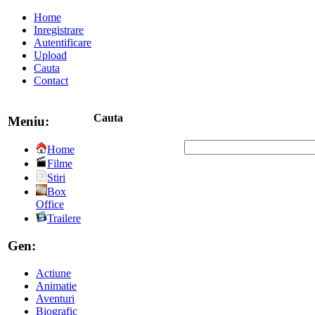
Home
Inregistrare
Autentificare
Upload
Cauta
Contact
Cauta
Meniu:
Home
Filme
Stiri
Box
Office
Trailere
Gen:
Actiune
Animatie
Aventuri
Biografic