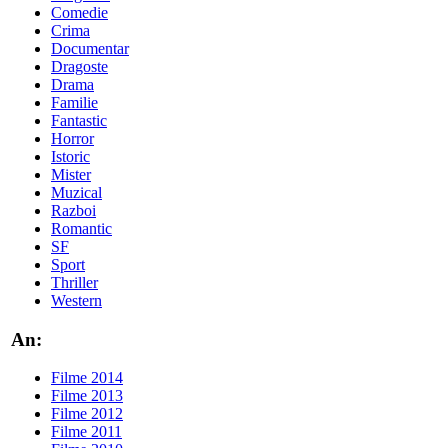
Comedie
Crima
Documentar
Dragoste
Drama
Familie
Fantastic
Horror
Istoric
Mister
Muzical
Razboi
Romantic
SF
Sport
Thriller
Western
An:
Filme 2014
Filme 2013
Filme 2012
Filme 2011