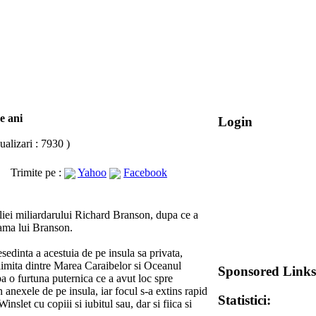
e ani
Login
alizari : 7930 )
Trimite pe :
Yahoo
Facebook
iliei miliardarului Richard Branson, dupa ce a
mama lui Branson.
sedinta a acestuia de pe insula sa privata,
a limita dintre Marea Caraibelor si Oceanul
Sponsored Links
upa o furtuna puternica ce a avut loc spre
 anexele de pe insula, iar focul s-a extins rapid
Statistici:
inslet cu copiii si iubitul sau, dar si fiica si