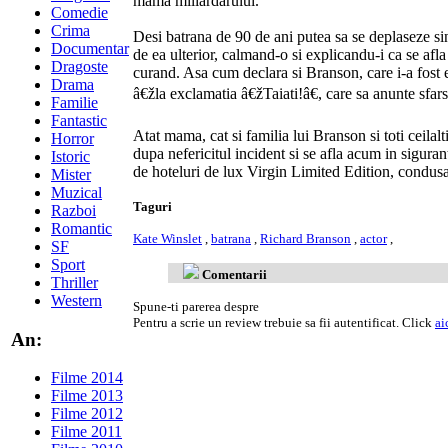
mama miliardarului.
Comedie
Crima
Desi batrana de 90 de ani putea sa se deplaseze sing
Documentar
de ea ulterior, calmand-o si explicandu-i ca se afla
Dragoste
curand. Asa cum declara si Branson, care i-a fost e
Drama
â€žla exclamatia â€žTaiati!â€, care sa anunte sfars
Familie
Fantastic
Atat mama, cat si familia lui Branson si toti ceilalti
Horror
dupa nefericitul incident si se afla acum in sigu
Istoric
de hoteluri de lux Virgin Limited Edition, condusa
Mister
Muzical
Taguri
Razboi
Romantic
Kate Winslet
,
batrana
,
Richard Branson
,
actor
,
SF
Sport
Comentarii
Thriller
Western
Spune-ti parerea despre
Pentru a scrie un review trebuie sa fii autentificat. Click
ai
An:
Filme 2014
Filme 2013
Filme 2012
Filme 2011