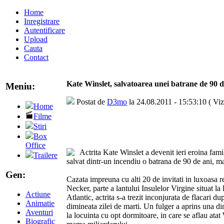
Home
Inregistrare
Autentificare
Upload
Cauta
Contact
Kate Winslet, salvatoarea unei batrane de 90 d
Meniu:
Postat de
D3mo
la 24.08.2011 - 15:53:10 ( Vizu
Home
Filme
Stiri
Box
Office
Actrita Kate Winslet a devenit ieri eroina fam
Trailere
salvat dintr-un incendiu o batrana de 90 de ani, 
Gen:
Cazata impreuna cu alti 20 de invitati in luxoasa re
Necker, parte a lantului Insulelor Virgine situat l
Actiune
Atlantic, actrita s-a trezit inconjurata de flacari d
Animatie
dimineata zilei de marti. Un fulger a aprins una din
Aventuri
la locuinta cu opt dormitoare, in care se aflau atat W
Biografic