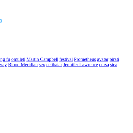
0
ng fu
omuleti
Martin Campbell
festival
Prometheus
avatar
pirati
way
Blood Meridian
sex
celibatar
Jennifer Lawrence
cursa
stea