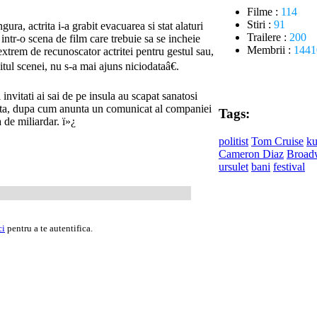
Filme :
114
Stiri :
91
ura, actrita i-a grabit evacuarea si stat alaturi
Trailere :
200
 intr-o scena de film care trebuie sa se incheie
Membrii :
1441
xtrem de recunoscator actritei pentru gestul sau,
itul scenei, nu s-a mai ajuns niciodataâ€.
 invitati ai sai de pe insula au scapat sanatosi
ranta, dupa cum anunta un comunicat al companiei
Tags:
 de miliardar. ï»¿
politist
Tom Cruise
ku
Cameron Diaz
Broad
ursulet
bani
festival
ci
pentru a te autentifica.