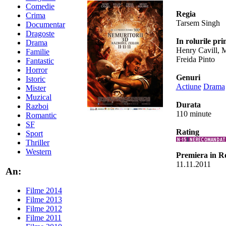
Comedie
Regia
Crima
Tarsem Singh
Documentar
Dragoste
In rolurile pri
Drama
Henry Cavill, 
Familie
Freida Pinto
Fantastic
Horror
Genuri
Istoric
Actiune
Drama
Mister
Muzical
Durata
Razboi
110 minute
Romantic
SF
Rating
Sport
Thriller
Western
Premiera in 
11.11.2011
An:
Filme 2014
Filme 2013
Filme 2012
Filme 2011