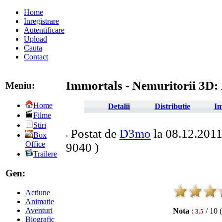
Home
Inregistrare
Autentificare
Upload
Cauta
Contact
Immortals - Nemuritorii 3D: 
Meniu:
Home
Detalii
Distributie
Im
Filme
Stiri
Postat de
D3mo
la 08.12.2011 
Box
Office
9040 )
Trailere
Gen:
Actiune
Animatie
Aventuri
Nota
:
/ 10 
3.5
Biografic