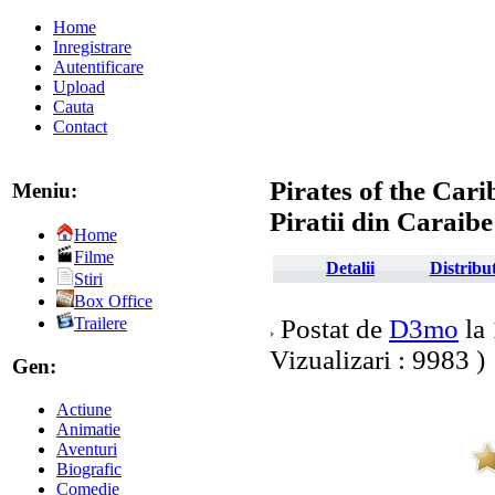
Home
Inregistrare
Autentificare
Upload
Cauta
Contact
Pirates of the Car
Meniu:
Piratii din Caraibe
Home
Filme
Detalii
Distribut
Stiri
Box Office
Postat de
D3mo
la 
Trailere
Vizualizari : 9983 )
Gen:
Actiune
Animatie
Aventuri
Biografic
Comedie