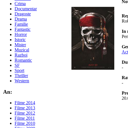
No
Crima
Documentar
Dragoste
Re
Drama
Rob
Familie
Fantastic
In 
Horror
Pen
Istoric
Mister
Ge
Muzical
Act
Razboi
Romantic
Du
SF
-
Sport
Thriller
Ra
Western
-
An:
Pr
20.
Filme 2014
Filme 2013
Filme 2012
Filme 2011
Filme 2010