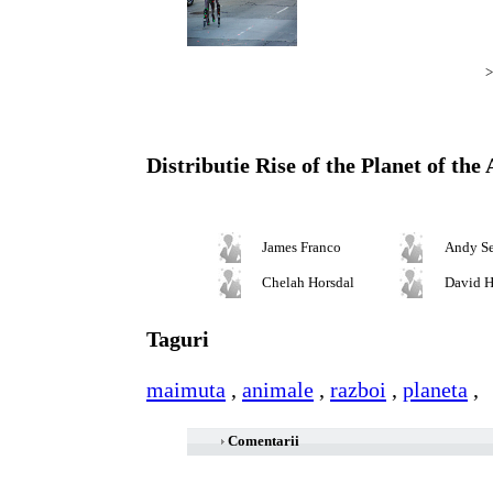
>
Distributie Rise of the Planet of the
James Franco
Andy Se
Chelah Horsdal
David H
Taguri
maimuta
,
animale
,
razboi
,
planeta
,
Comentarii