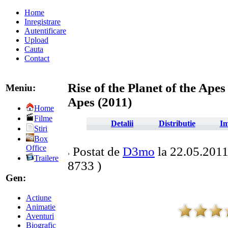
Home
Inregistrare
Autentificare
Upload
Cauta
Contact
Rise of the Planet of the Apes 
Meniu:
Apes (2011)
Home
Filme
Detalii
Distributie
Im
Stiri
Box
Office
Postat de
D3mo
la 22.05.2011 
Trailere
8733 )
Gen:
Actiune
Animatie
Aventuri
Biografic