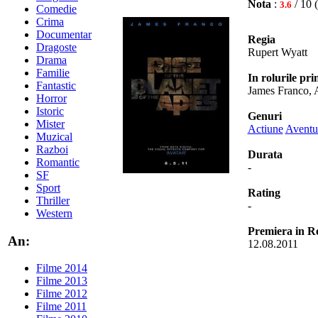
Nota
:
/ 10 
3.6
Comedie
Crima
Documentar
Regia
Dragoste
Rupert Wyatt
Drama
Familie
In rolurile pri
Fantastic
James Franco, A
Horror
Istoric
Genuri
Mister
Actiune
Aventu
Muzical
Razboi
Durata
Romantic
-
SF
Sport
Rating
Thriller
-
Western
Premiera in 
An:
12.08.2011
Filme 2014
Filme 2013
Filme 2012
Filme 2011