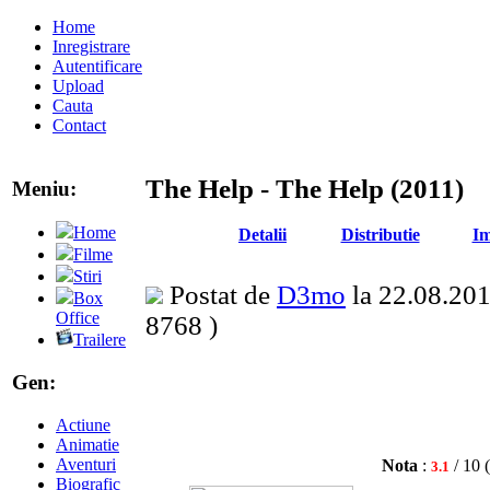
Home
Inregistrare
Autentificare
Upload
Cauta
Contact
The Help - The Help (2011)
Meniu:
Home
Detalii
Distributie
Im
Filme
Stiri
Postat de
D3mo
la 22.08.2011
Box
Office
8768 )
Trailere
Gen:
Actiune
Animatie
Aventuri
Nota
:
/ 10 
3.1
Biografic