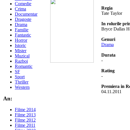
Comedie
Regia
Crima
Tate Taylor
Documentar
Dragoste
In rolurile pri
Drama
Bryce Dallas 
Familie
Fantastic
Genuri
Horror
Drama
Istoric
Mister
Durata
Muzical
-
Razboi
Romantic
Rating
SF
-
Sport
Thriller
Premiera in 
Western
04.11.2011
An:
Filme 2014
Filme 2013
Filme 2012
Filme 2011