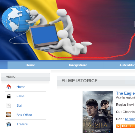
Home
Inregistrare
Autentifi
MENIU:
FILME ISTORICE
Home
The Eagle
Filme
Acvila legiuni
Regia:
Kevi
Stiri
Cu:
Channin
Box Office
Gen:
Actiun
Trailere