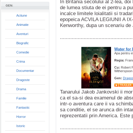
In Britania secolului al 2-lea, do
GEN:
de lumea stiuta de ei pentru a pu
incalce limitele loialitatii si trada
Actiune
epopeica ACVILA LEGIUNII A IX-
Kenworthy, dupa un scenariu de J
Animatie
Aventuri
.................................................
Biografic
Water for
Comedie
Apa pentru el
Regia:
Fran
Crima
Cu:
Robert P
Documentar
Witherspoon
Gen:
Dragos
Dragoste
Drama
Tanarului Jakob Jankovski ii mor 
ca el sa-si dea examenul de absol
Familie
intr-o aventura care ii va schim
Fantastic
sa conditie, el se arunca din int
reprezentatii prin America. Este p
Horror
Istoric
.................................................