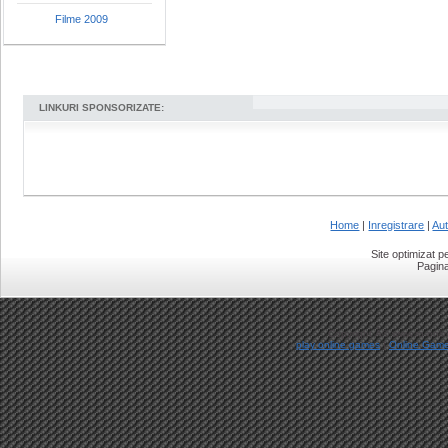
Filme 2009
LINKURI SPONSORIZATE:
Home
|
Inregistrare
|
Aut
Site optimizat 
Pagina
Copyright Â© www.ro-onlin
play online games
|
Online Gam