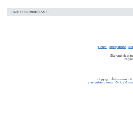
LINKURI SPONSORIZATE:
Home
|
Inregistrare
|
Aut
Site optimizat 
Pagina
Copyright Â© www.ro-onlin
play online games
|
Online Gam