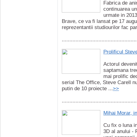
Fabrica de anim
continuarea un
urmate in 2013
Brave, ce va fi lansat pe 17 augu
reprezentantii studiourilor fac par
.................................................
Prolificul Stev
Actorul devenit
saptamana trec
mai prolific de
serial The Office, Steve Carell n
putin de 10 proiecte ...
>>
.................................................
Mihai Morar, i
Cu fix o luna i
3D al anului -