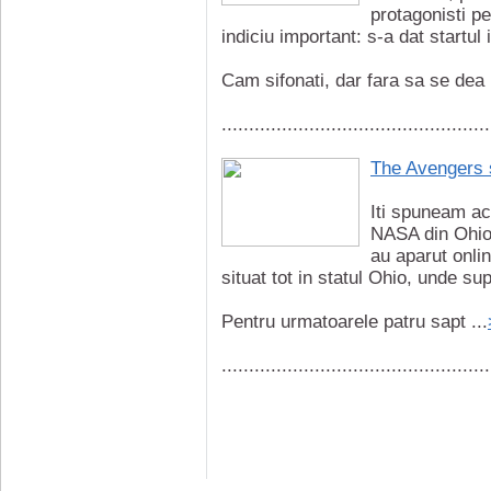
protagonisti pe
indiciu important: s-a dat startul 
Cam sifonati, dar fara sa se dea 
.................................................
The Avengers 
Iti spuneam a
NASA din Ohio, 
au aparut onlin
situat tot in statul Ohio, unde su
Pentru urmatoarele patru sapt ...
.................................................