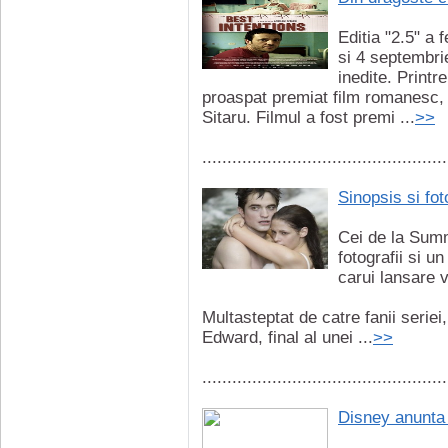
Editia "2.5" a 
si 4 septembri
inedite. Printr
proaspat premiat film romanesc, D
Sitaru. Filmul a fost premi ...
>>
.................................................
Sinopsis si fot
Cei de la Summi
fotografii si 
carui lansare v
Multasteptat de catre fanii seriei
Edward, final al unei ...
>>
.................................................
Disney anunta 