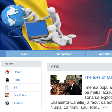
Home
Inregistrare
Autentifi
MENIU:
STIRI
Home
The Ides of Ma
Filme
Imensa popular
Stiri
pe malul laculu
Box Office
zona sa explod
Elisabetta Canalis) a facut ca act
Trailere
Numai ca filmul sau, Idel ...
>>