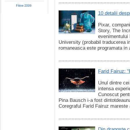
.................................................
Filme 2009
10 detalii desp
Pixar, compan
Story, The Inc
evenimentului 
University (probabil traducerea i
romaneasca este programata in 
.................................................
Farid Fairuz: 
Unul dintre ce
intensa experie
Cunoscut pentr
Pina Bausch i-a fost dintotdeaun
Coregraful Farid Fairuz mareste as
.................................................
Din dragoste c