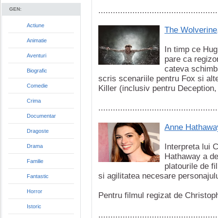
.................................................
GEN:
Actiune
The Wolverine,
Animatie
In timp ce Hug
Aventuri
pare ca regizo
cateva schimba
Biografic
scris scenariile pentru Fox si alt
Comedie
Killer (inclusiv pentru Deception, 
Crima
.................................................
Documentar
Anne Hathaway 
Dragoste
Interpreta lui
Drama
Hathaway a dez
Familie
platourile de 
si agilitatea necesare personajul
Fantastic
Horror
Pentru filmul regizat de Christoph
Istoric
.................................................