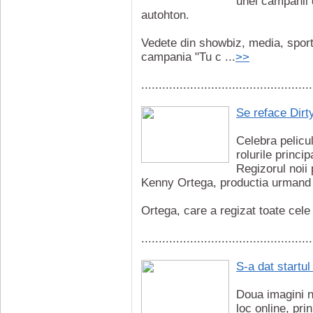
unei campanii 
autohton.
Vedete din showbiz, media, sport 
campania "Tu c ...
>>
.................................................
Se reface Dirt
Celebra pelicu
rolurile princ
Regizorul noii 
Kenny Ortega, productia urmand s
Ortega, care a regizat toate cele t
.................................................
S-a dat startu
Doua imagini n
loc online, pri