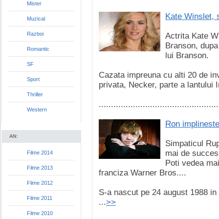
Mister
Kate Winslet, 
Muzical
Razboi
Actrita Kate Wi
Branson, dupa 
Romantic
lui Branson.
SF
Cazata impreuna cu alti 20 de inv
Sport
privata, Necker, parte a lantului I
Thriller
.................................................
Western
Ron implineste
AN:
Simpaticul Rup
mai de succes f
Filme 2014
Poti vedea mai
Filme 2013
franciza Warner Bros....
Filme 2012
S-a nascut pe 24 august 1988 in H
Filme 2011
...
>>
Filme 2010