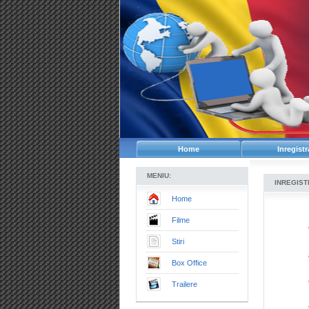
Home
Inregistr
MENIU:
INREGIS
Home
Filme
Stiri
Box Office
Trailere