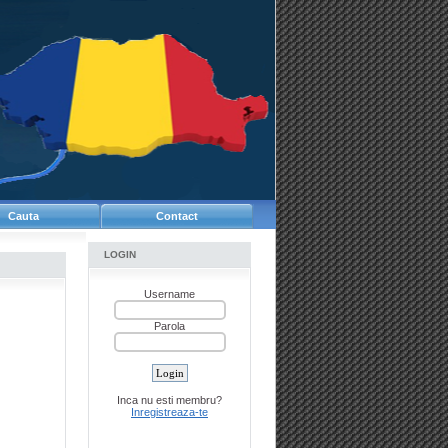
Cauta
Contact
LOGIN
Username
Parola
Inca nu esti membru?
Inregistreaza-te