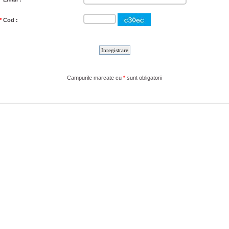
*
Cod :
Campurile marcate cu
*
sunt obligatorii