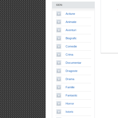
GEN:
Actiune
Animatie
Aventuri
Biografic
Comedie
Crima
Documentar
Dragoste
Drama
Familie
Fantastic
Horror
Istoric