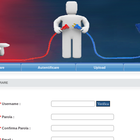
are
Autentificare
Upload
TRARE
*
Username :
*
Parola :
*
Confirma Parola :
*
Email :