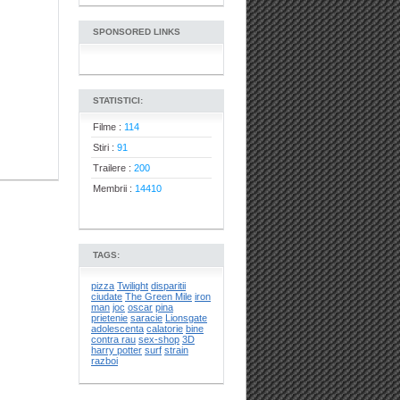
SPONSORED LINKS
STATISTICI:
Filme :
114
Stiri :
91
Trailere :
200
Membrii :
14410
TAGS:
pizza
Twilight
disparitii
ciudate
The Green Mile
iron
man
joc
oscar
pina
prietenie
saracie
Lionsgate
adolescenta
calatorie
bine
contra rau
sex-shop
3D
harry potter
surf
strain
razboi