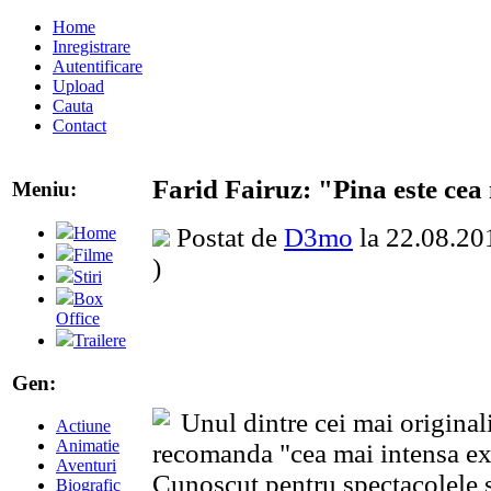
Home
Inregistrare
Autentificare
Upload
Cauta
Contact
Farid Fairuz: "Pina este cea
Meniu:
Postat de
D3mo
la 22.08.201
Home
Filme
)
Stiri
Box
Office
Trailere
Gen:
Unul dintre cei mai originali
Actiune
Animatie
recomanda "cea mai intensa ex
Aventuri
Cunoscut pentru spectacolele s
Biografic