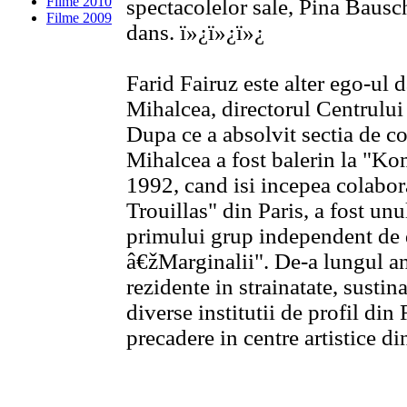
Filme 2010
spectacolelor sale, Pina Bausch
Filme 2009
dans. ï»¿ï»¿ï»¿
Farid Fairuz este alter ego-ul 
Mihalcea, directorul Centrului
Dupa ce a absolvit sectia de 
Mihalcea a fost balerin la "Ko
1992, cand isi incepea colabo
Trouillas" din Paris, a fost un
primului grup independent de
â€žMarginalii". De-a lungul an
rezidente in strainatate, sustin
diverse institutii de profil din
precadere in centre artistice di