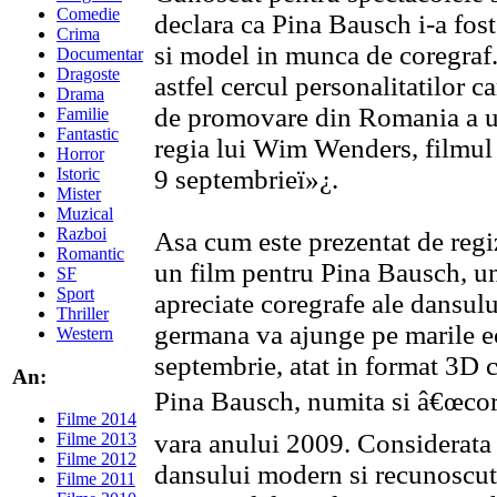
Comedie
declara ca Pina Bausch i-a fost
Crima
si model in munca de coregraf.
Documentar
Dragoste
astfel cercul personalitatilor 
Drama
de promovare din Romania a un
Familie
Fantastic
regia lui Wim Wenders, filmul
Horror
Istoric
9 septembrieï»¿.
Mister
Muzical
Razboi
Asa cum este prezentat de re
Romantic
un film pentru Pina Bausch, un
SF
Sport
apreciate coregrafe ale dansul
Thriller
germana va ajunge pe marile 
Western
septembrie, atat in format 3D 
An:
Pina Bausch, numita si â€œcoreg
Filme 2014
vara anului 2009. Considerata 
Filme 2013
Filme 2012
dansului modern si recunoscuta
Filme 2011