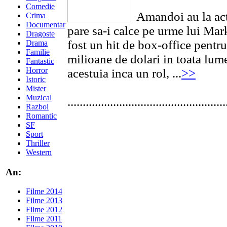
Comedie
Amandoi au la acti
Crima
Documentar
pare sa-i calce pe urme lui Ma
Dragoste
fost un hit de box-office pentr
Drama
Familie
milioane de dolari in toata lum
Fantastic
Horror
acestuia inca un rol, ...
>>
Istoric
Mister
Muzical
....................................................
Razboi
Romantic
SF
Sport
Thriller
Western
An:
Filme 2014
Filme 2013
Filme 2012
Filme 2011