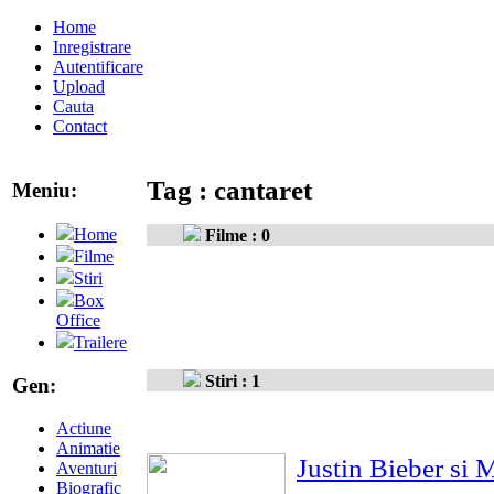
Home
Inregistrare
Autentificare
Upload
Cauta
Contact
Tag : cantaret
Meniu:
Home
Filme : 0
Filme
Stiri
Box
Office
Trailere
Stiri : 1
Gen:
Actiune
Animatie
Justin Bieber si 
Aventuri
Biografic