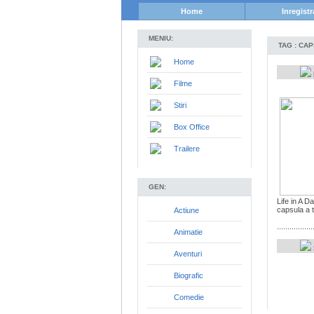
Home
Inregistr
MENIU:
TAG : CA
Home
Filme
Stiri
Box Office
Trailere
GEN:
Life in A D
capsula a t
Actiune
.................
Animatie
S
Aventuri
Biografic
Comedie