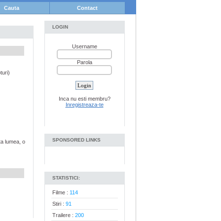
Cauta
Contact
LOGIN
Username
Parola
turi)
Inca nu esti membru?
Inregistreaza-te
SPONSORED LINKS
ta lumea, o
STATISTICI:
Filme :
114
Stiri :
91
Trailere :
200