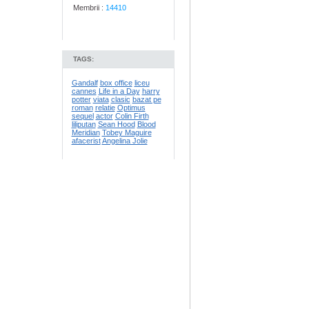
Membrii :
14410
TAGS:
Gandalf
box office
liceu
cannes
Life in a Day
harry
potter
viata
clasic
bazat pe
roman
relatie
Optimus
sequel
actor
Colin Firth
liliputan
Sean Hood
Blood
Meridian
Tobey Maguire
afacerist
Angelina Jolie