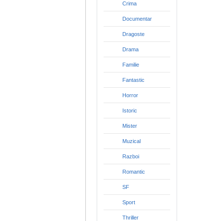
Crima
Documentar
Dragoste
Drama
Familie
Fantastic
Horror
Istoric
Mister
Muzical
Razboi
Romantic
SF
Sport
Thriller