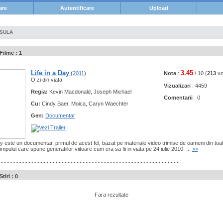
are
Autentificare
Upload
PSULA
Filme : 1
Life in a Day
3.45
(
2011
)
Nota
:
/ 10 (
213
vo
O zi din viata
Vizualizari
: 4459
Regia:
Kevin Macdonald, Joseph Michael
Comentarii
: 0
Cu:
Cindy Baer, Moica, Caryn Waechter
Gen:
Documentar
ay este un documentar, primul de acest fel, bazat pe materiale video trimise de oameni din toa
impului care spune generatiilor viitoare cum era sa fii in viata pe 24 iulie 2010. ...
>>
.........................................................................................................................
tiri : 0
Fara rezultate