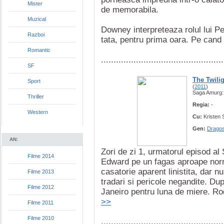
Mister
de memorabila.
Muzical
Downey interpreteaza rolul lui P
Razboi
tata, pentru prima oara. Pe cand 
Romantic
.................................................
SF
The Twili
Sport
(
2011
)
Saga Amurg: Z
Thriller
Regia:
-
Western
Cu:
Kristen 
Gen:
Dragos
AN:
Zori de zi 1, urmatorul episod al
Filme 2014
Edward pe un fagas aproape norm
casatorie aparent linistita, dar nu
Filme 2013
tradari si pericole negandite. Du
Filme 2012
Janeiro pentru luna de miere. Rod
>>
Filme 2011
Filme 2010
.................................................