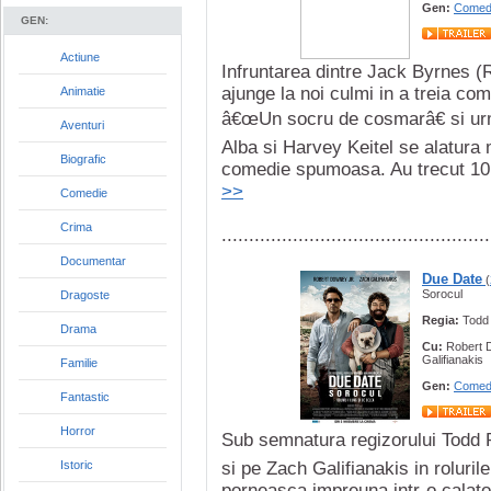
Gen:
Comed
GEN:
Actiune
Infruntarea dintre Jack Byrnes (R
ajunge la noi culmi in a treia c
Animatie
â€œUn socru de cosmarâ€ si ur
Aventuri
Alba si Harvey Keitel se alatura
Biografic
comedie spumoasa. Au trecut 10 
>>
Comedie
Crima
.................................................
Documentar
Due Date
(
Sorocul
Dragoste
Regia:
Todd 
Drama
Cu:
Robert 
Galifianakis
Familie
Gen:
Comed
Fantastic
Horror
Sub semnatura regizorului Todd P
Istoric
si pe Zach Galifianakis in rolurile
porneasca impreuna intr-o calato