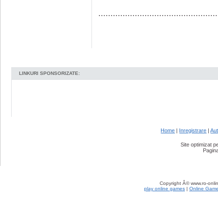
.................................................
LINKURI SPONSORIZATE:
Home
|
Inregistrare
|
Aut
Site optimizat 
Pagina
Copyright Â© www.ro-onlin
play online games
|
Online Gam