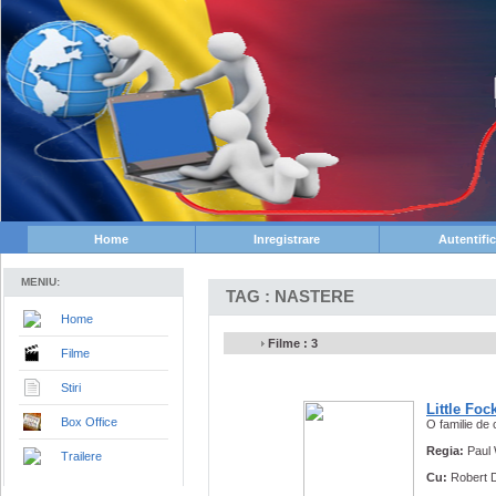
Home
Inregistrare
Autentifi
MENIU:
TAG : NASTERE
Home
Filme : 3
Filme
Stiri
Little Foc
Box Office
O familie de
Regia:
Paul 
Trailere
Cu:
Robert D