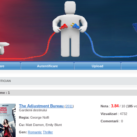
are
Autentificare
Upload
ITICIAN
me : 1
The Adjustment Bureau
3.84
(
2011
)
Nota
:
/ 10 (
185
vo
Gardienii destinului
Vizualizari
: 4732
Regia:
George Nolfi
Comentarii
: 0
Cu:
Matt Damon, Emily Blunt
Gen:
Romantic
Thriller