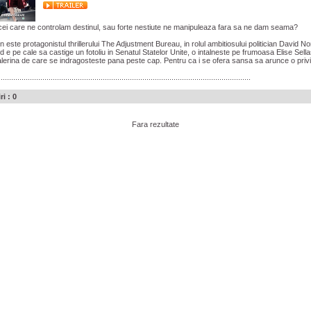
cei care ne controlam destinul, sau forte nestiute ne manipuleaza fara sa ne dam seama?
este protagonistul thrillerului The Adjustment Bureau, in rolul ambitiosului politician David No
 e pe cale sa castige un fotoliu in Senatul Statelor Unite, o intalneste pe frumoasa Elise Sell
alerina de care se indragosteste pana peste cap. Pentru ca i se ofera sansa sa arunce o privi
.........................................................................................................................
ri : 0
Fara rezultate