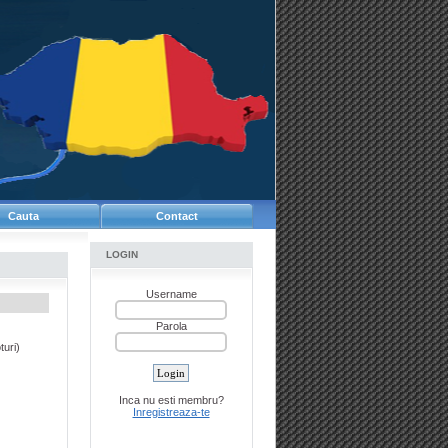
Cauta
Contact
LOGIN
Username
Parola
turi)
Inca nu esti membru?
Inregistreaza-te