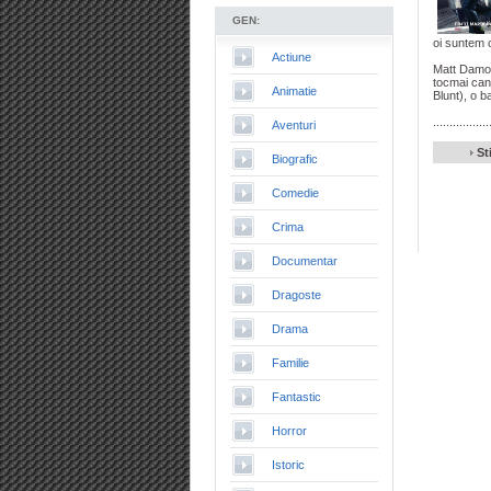
GEN:
oi suntem 
Actiune
Matt Damon 
tocmai cand
Animatie
Blunt), o b
.................
Aventuri
Sti
Biografic
Comedie
Crima
Documentar
Dragoste
Drama
Familie
Fantastic
Horror
Istoric