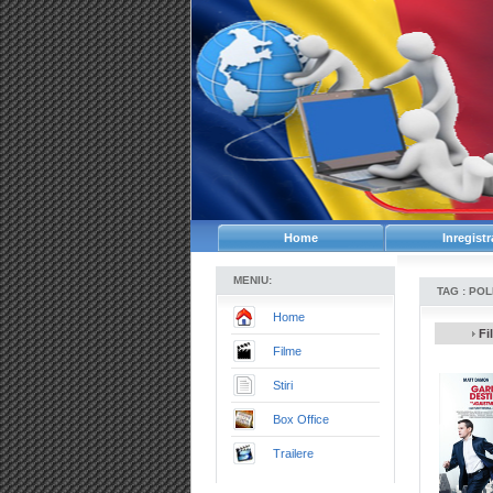
Home
Inregistr
MENIU:
TAG : POL
Home
Fil
Filme
Stiri
Box Office
Trailere