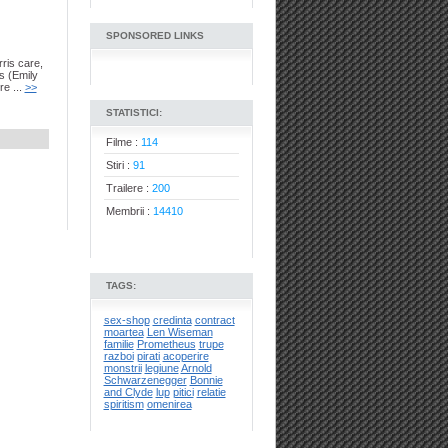
SPONSORED LINKS
rris care,
as (Emily
re ...
>>
STATISTICI:
Filme :
114
Stiri :
91
Trailere :
200
Membrii :
14410
TAGS:
sex-shop
credinta
contract
moartea
Len Wiseman
familie
Prometheus
trupe
razboi
pirati
acoperire
monstrii
legiune
Arnold
Schwarzenegger
Bonnie
and Clyde
lup
pitici
relatie
spiritism
omenirea