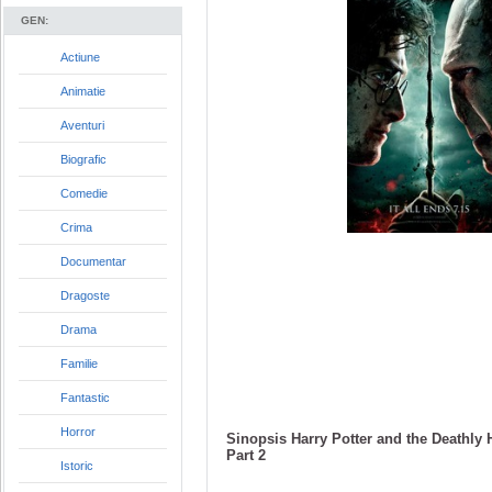
GEN:
Actiune
Animatie
Aventuri
Biografic
Comedie
Crima
Documentar
Dragoste
Drama
Familie
Fantastic
Horror
Sinopsis Harry Potter and the Deathly 
Part 2
Istoric