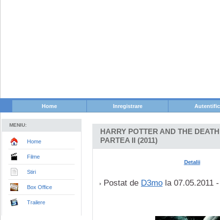
Home
Inregistrare
Autentifi
MENIU:
HARRY POTTER AND THE DEATHL
PARTEA II (2011)
Home
Filme
Detalii
Stiri
Postat de
D3mo
la 07.05.2011 - 
Box Office
Trailere