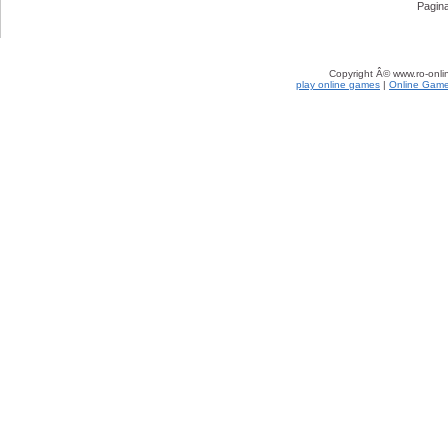
Pagina
Copyright Â© www.ro-onlin
play online games
|
Online Gam