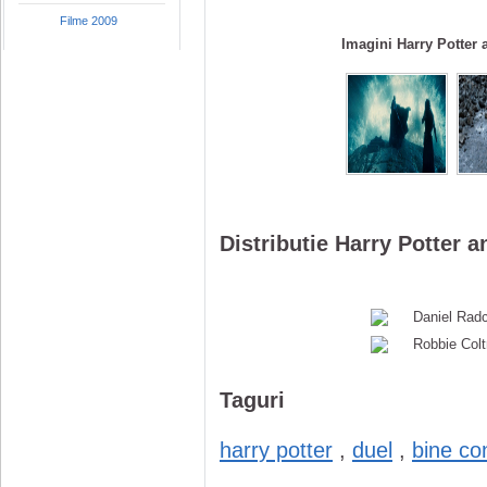
Filme 2009
Imagini Harry Potter 
Distributie Harry Potter a
Daniel Radc
Robbie Colt
Taguri
harry potter
,
duel
,
bine co