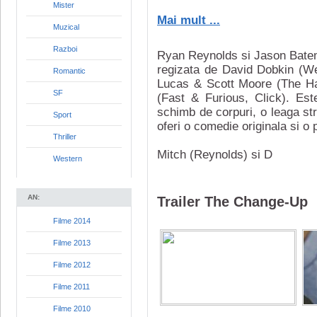
Mister
Mai mult ...
Muzical
Razboi
Ryan Reynolds si Jason Batem
regizata de David Dobkin (W
Romantic
Lucas & Scott Moore (The Han
SF
(Fast & Furious, Click). Est
schimb de corpuri, o leaga st
Sport
oferi o comedie originala si o 
Thriller
Mitch (Reynolds) si D
Western
AN:
Trailer The Change-Up
Filme 2014
Filme 2013
Filme 2012
Filme 2011
Filme 2010