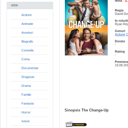
3
Nota
:
GEN:
Regia
David Do
Actiune
In roluri
Animatie
Ryan Rey
Genuri
Aventuri
Actiune
C
Durata
Biografic
-
Comedie
Rating
-
Crima
Premier
19.08.20
Documentar
Dragoste
Drama
Familie
Fantastic
Sinopsis The Change-Up
Horror
Istoric