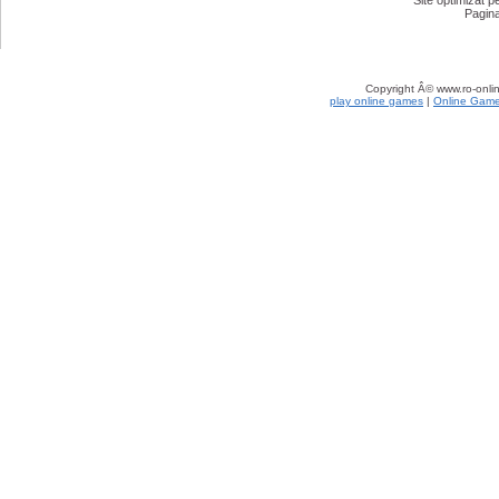
Site optimizat 
Pagina
Copyright Â© www.ro-onlin
play online games
|
Online Gam