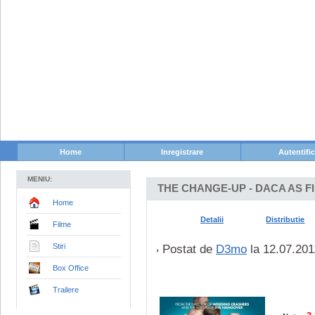
Home
Inregistrare
Autentifi
MENIU:
THE CHANGE-UP - DACA AS FI..
Home
Detalii
Distributie
Filme
Stiri
Postat de
D3mo
la 12.07.2011
Box Office
Trailere